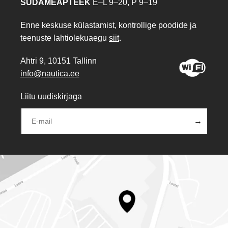
SÜDAMEAPTEEK
E–L 9–20, P 9–19
Enne keskuse külastamist, kontrollige poodide ja
teenuste lahtiolekuaegu
siit
.
Ahtri 9, 10151 Tallinn
info@nautica.ee
Liitu uudiskirjaga