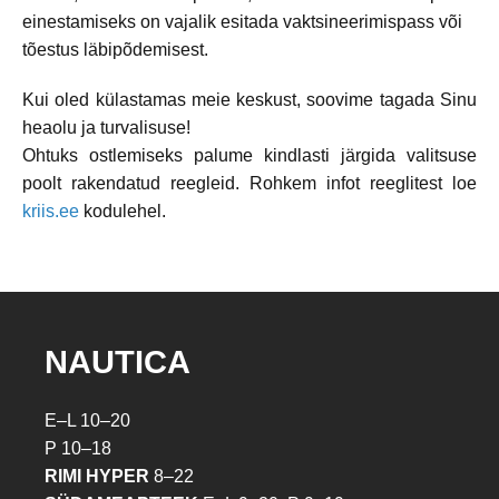
einestamiseks on vajalik esitada vaktsineerimispass või
tõestus läbipõdemisest.
Kui oled külastamas meie keskust, soovime tagada Sinu
heaolu ja turvalisuse!
Ohtuks ostlemiseks palume kindlasti järgida valitsuse
poolt rakendatud reegleid. Rohkem infot reeglitest loe
kriis.ee
kodulehel.
NAUTICA
E–L 10–20
P 10–18
RIMI HYPER
8–22