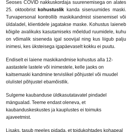
Seoses COVID nakkuskordaja suurenemisega on alates
25. oktoobrist
kohustuslik
kanda siseruumides maski.
Turvapersonal kontrollib maskikandmist sisenemisel või
üldaladel, klientidele jagatakse maske. Kohustus laieneb
kõigile avalikuks kasutamiseks mõeldud ruumidele, kuhu
on võimalik siseneda igal soovijal ning kus liigub palju
inimesi, kes üksteisega igapäevaselt kokku ei puutu.
Endiselt ei laiene maskikandmise kohustus alla 12-
aastastele lastele või inimestele, kelle jaoks on
kaitsemaski kandmine tervislikel põhjustel või muudel
olulistel põhjustel ebamõistlik.
Sulgeme kaubanduse üldkasutatavatel pindadel
mängualad. Teeme endast oleneva, et
kaubanduskeskustes ja kauplustes ei toimuks
ajaveetmist.
Lisaks, tasub meeles pidada, et toidukohtades kohapeal